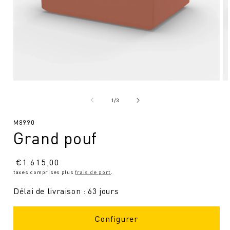
Ouvrir
Ou
le
le
média
mé
de
1
/
3
1
2
en
en
SKU
M8990
modal
mo
Grand pouf
:
Prix
€
1.615,00
taxes comprises plus
frais de port
.
normal
Délai de livraison : 63 jours
Configurer