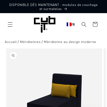
Aller
DISPONIBLE DÈS MAINTENANT : modules de couchage
directement
Fabriqué en Allemagne 🖤
et surmatelas
au contenu
Panier
FR
d'achat
Accueil
Méridiennes
Mèridienne au design moderne
Aller à
l'information
sur le
produit