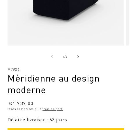
Ouvrir
Ou
le
le
média
mé
de
1
/
3
1
2
en
en
SKU
M9826
modal
mo
Mèridienne au design
:
moderne
Prix
€
1.737,00
taxes comprises plus
frais de port
.
normal
Délai de livraison : 63 jours