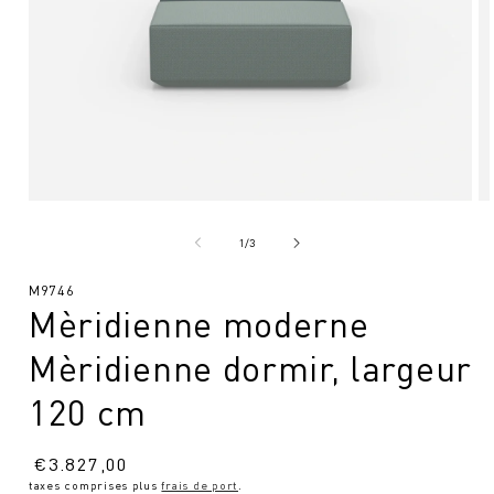
Ouvrir
Ou
le
le
média
mé
de
1
/
3
1
2
en
en
SKU
M9746
modal
mo
Mèridienne moderne
:
Mèridienne dormir, largeur
120 cm
Prix
€
3.827,00
taxes comprises plus
frais de port
.
normal