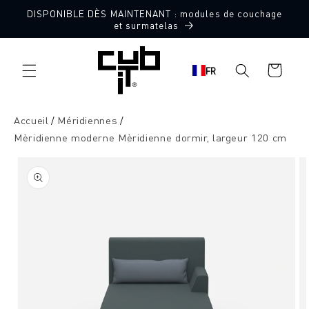
Aller
DISPONIBLE DÈS MAINTENANT : modules de couchage
directement
Fabriqué en Allemagne 🖤
et surmatelas
au contenu
Panier
FR
d'achat
Accueil
Méridiennes
Mèridienne moderne Mèridienne dormir, largeur 120 cm
Aller à
l'information
sur le
produit