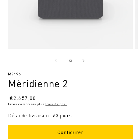
Ouvrir
Ou
le
le
média
mé
de
1
/
3
1
2
en
en
SKU
M9496
modal
mo
Mèridienne 2
:
Prix
€
2.657,00
taxes comprises plus
frais de port
.
normal
Délai de livraison : 63 jours
Configurer