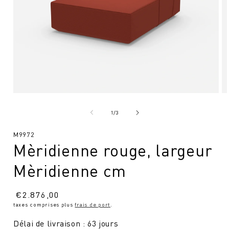
Ouvrir
Ou
le
le
média
mé
de
1
/
3
1
2
en
en
SKU
M9972
modal
mo
Mèridienne rouge, largeur
:
Mèridienne cm
Prix
€
2.876,00
taxes comprises plus
frais de port
.
normal
Délai de livraison : 63 jours