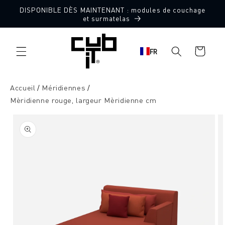
Aller
DISPONIBLE DÈS MAINTENANT : modules de couchage
directement
Fabriqué en Allemagne 🖤
et surmatelas
au contenu
Panier
FR
d'achat
Accueil
Méridiennes
Mèridienne rouge, largeur Mèridienne cm
Aller à
l'information
sur le
produit