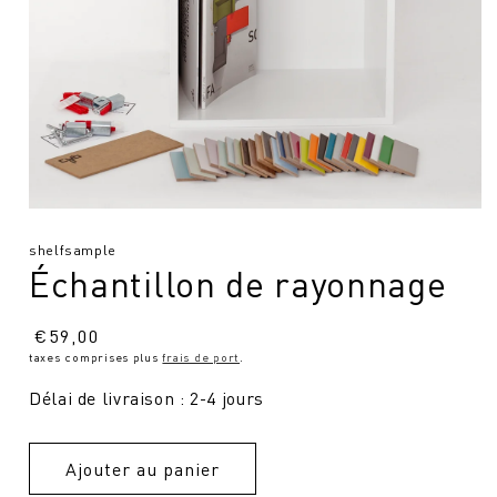
SKU
shelfsample
Échantillon de rayonnage
:
Prix
€
59,00
taxes comprises plus
frais de port
.
normal
Délai de livraison : 2-4 jours
Ajouter au panier