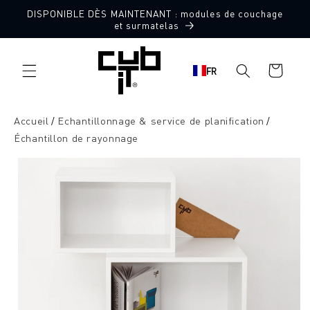
Aller
DISPONIBLE DÈS MAINTENANT : modules de couchage
directement
et surmatelas
au contenu
Panier
FR
d'achat
Accueil
Echantillonnage & service de planification
Échantillon de rayonnage
Aller à
l'information
sur le
produit