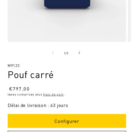
Ouvrir
Ou
le
le
média
mé
de
1
/
3
1
2
en
en
SKU
M9123
modal
mo
Pouf carré
:
Prix
€
797,00
taxes comprises plus
frais de port
.
normal
Délai de livraison : 63 jours
Configurer