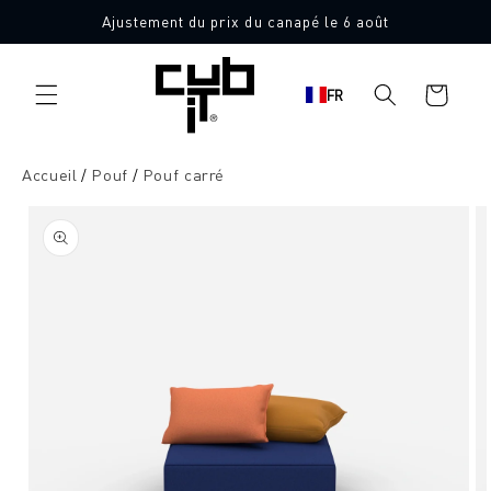
Aller
Ajustement du prix du canapé le 6 août
directement
Fabriqué en Allemagne 🖤
au contenu
Panier
FR
d'achat
Accueil
Pouf
Pouf carré
Aller à
l'information
sur le
produit