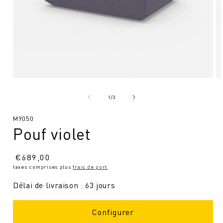
Ouvrir
Ou
le
le
média
mé
de
1
/
3
1
2
en
en
SKU
M9050
modal
mo
Pouf violet
:
Prix
€
689,00
taxes comprises plus
frais de port
.
normal
Délai de livraison : 63 jours
Configurer