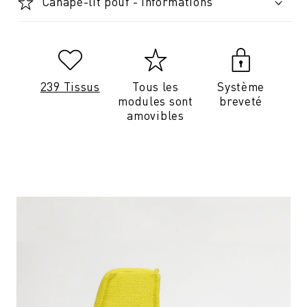
Canapé-lit pouf - Informations
239 Tissus
Tous les
Système
modules sont
breveté
amovibles