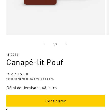
Ouvrir
Ou
le
le
média
mé
de
1
/
3
1
2
en
en
SKU
M10256
modal
mo
Canapé-lit Pouf
:
Prix
€
2.415,00
taxes comprises plus
frais de port
.
normal
Délai de livraison : 63 jours
Configurer