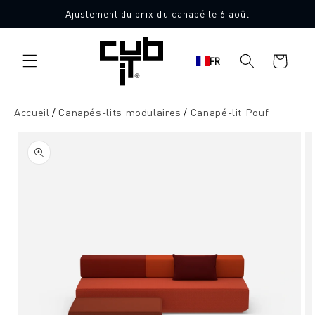
Aller
Ajustement du prix du canapé le 6 août
directement
Fabriqué en Allemagne 🖤
au contenu
Panier
FR
d'achat
Accueil
Canapés-lits modulaires
Canapé-lit Pouf
Aller à
l'information
sur le
produit