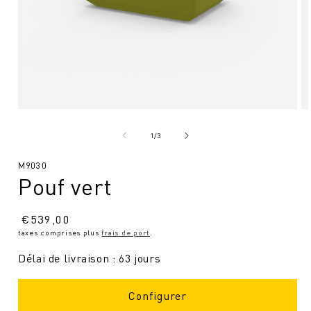
Ouvrir
Ou
le
le
média
mé
de
1
/
3
1
2
en
en
SKU
M9030
modal
mo
Pouf vert
:
Prix
€
539,00
taxes comprises plus
frais de port
.
normal
Délai de livraison : 63 jours
Configurer