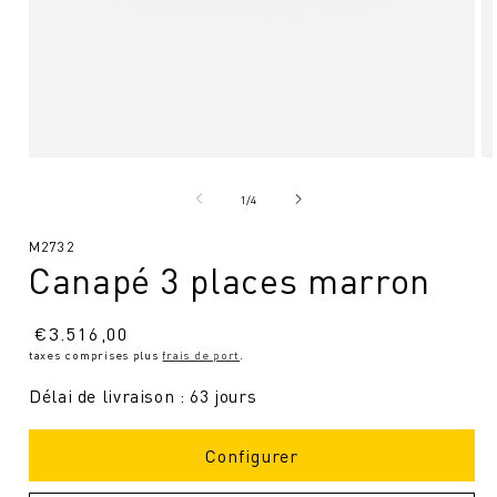
Ouvrir
Ou
le
le
média
mé
de
1
/
4
1
2
en
en
SKU
M2732
modal
mo
Canapé 3 places marron
:
Prix
€
3.516,00
taxes comprises plus
frais de port
.
normal
Délai de livraison : 63 jours
Configurer