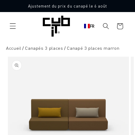
Aller
Ajustement du prix du canapé le 6 août
directement
Fabriqué en Allemagne 🖤
au contenu
Panier
FR
d'achat
Accueil
Canapés 3 places
Canapé 3 places marron
Aller à
l'information
sur le
produit