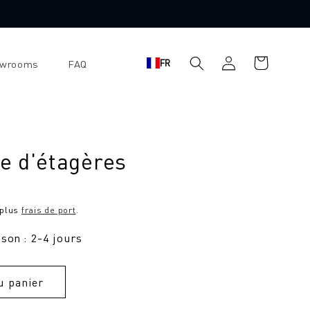
Panier
Se
FR
owrooms
FAQ
d'achat
connecter
e d'étagères
 plus
frais de port
.
ison : 2-4 jours
u panier