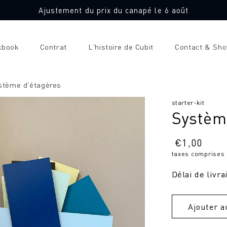
Ajustement du prix du canapé le 6 août
kbook
Contrat
L'histoire de Cubit
Contact & Sh
stème d'étagères
SKU
starter-kit
Systèm
:
Prix
€
1,00
taxes comprises
normal
Délai de livra
Ajouter a