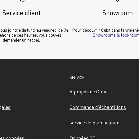
Service client
Showroom
us joindre du lundi au vendredi de 9h 
dehors de ces heures, vous pouvez 
Showrooms & lookroo
demander un rappel.
SERVICE
À propos de Cubit
gales
Commande d'échantillons
service de planification
des données
Données 3D