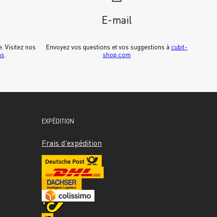
E-mail
Pour découvrir Cubit dans la vraie vie. Visitez nos 
Envoyez vos questions et vos suggestions à 
cubit-
ms
.
shop.com
EXPÉDITION
Frais d'expédition