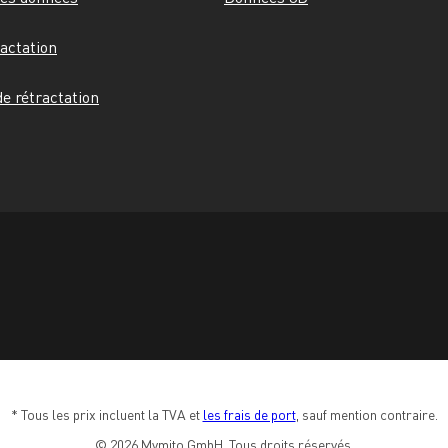
ractation
e rétractation
* Tous les prix incluent la TVA et 
les frais de port
, sauf mention contraire.
© 2026 Mymito GmbH. Tous droits réservés.