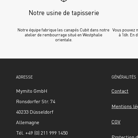
Notre usine de tapisserie
Notre équipe fabrique les canapés Cubit dans notre 
Vous pouvez no
atelier de rembourrage situé en Westphalie 
à 16h. En 
orientale.
ADRESSE
GÉNÉRALITÉS
Mymito GmbH
Contact
Ronsdorfer Str. 74
Mentions lé
40233 Düsseldorf
CGV
Allemagne
Tél. +49 (0) 211 999 1450
Protection 