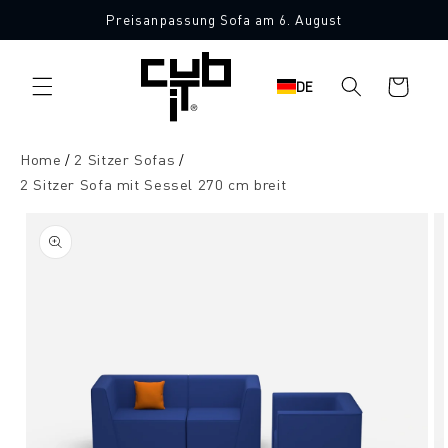
Direkt
Preisanpassung Sofa am 6. August
zum
Made in Germany 🖤
Inhalt
Warenkorb
DE
Home
2 Sitzer Sofas
2 Sitzer Sofa mit Sessel 270 cm breit
oduktinformationen
ringen