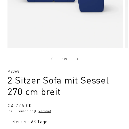
Medien
Me
1
2
in
in
von
1
/
3
Modal
Mo
öffnen
öf
SKU:
M2068
2 Sitzer Sofa mit Sessel
270 cm breit
Normaler
€4.226,00
inkl. Steuern zzgl.
Versand
.
Preis
Lieferzeit: 63 Tage