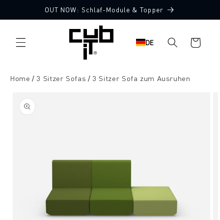
Direkt
OUT NOW: Schlaf-Module & Topper
zum
Made in Germany 🖤
Inhalt
Warenkorb
DE
Home
3 Sitzer Sofas
3 Sitzer Sofa zum Ausruhen
oduktinformationen
ringen