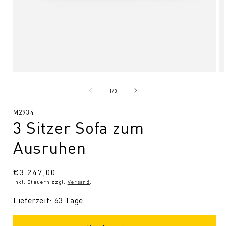
Medien
Me
1
2
in
in
von
1
/
3
Modal
Mo
öffnen
öf
SKU:
M2934
3 Sitzer Sofa zum
Ausruhen
Normaler
€3.247,00
inkl. Steuern zzgl.
Versand
.
Preis
Lieferzeit: 63 Tage