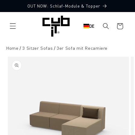
Direkt
OUT NOW: Schlaf-Module & Topper
zum
Made in Germany 🖤
Inhalt
Warenkorb
DE
Home
3 Sitzer Sofas
3er Sofa mit Recamiere
oduktinformationen
ringen