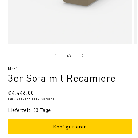
Medien
Me
1
2
in
in
von
1
/
3
Modal
Mo
öffnen
öf
SKU:
M2810
3er Sofa mit Recamiere
Normaler
€4.446,00
inkl. Steuern zzgl.
Versand
.
Preis
Lieferzeit: 63 Tage
Konfigurieren