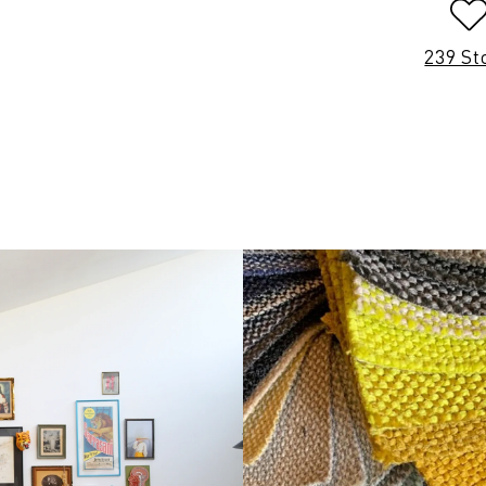
239 St