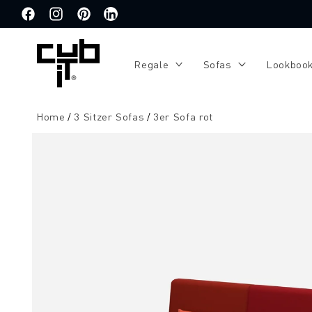
Direkt
zum
Facebook
Instagram
Pinterest
Translation
Inhalt
missing:
de.general.social.links.linkedin
Regale
Sofas
Lookboo
Home
3 Sitzer Sofas
3er Sofa rot
Zu
Produktinformationen
springen