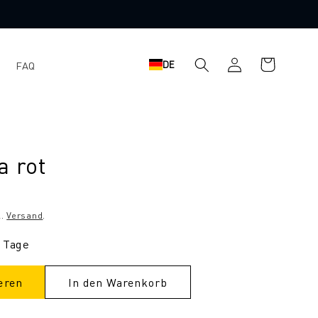
Einloggen
Warenkorb
DE
FAQ
a rot
l.
Versand
.
3 Tage
eren
In den Warenkorb