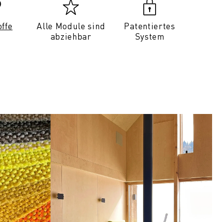
offe
Alle Module sind
Patentiertes
abziehbar
System