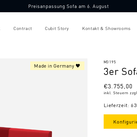
Preisanpassung Sofa am 6. August
k
Contract
Cubit Story
Kontakt & Showrooms
SKU:
M3195
Made in Germany 🖤
3er Sof
Normaler
€3.755,00
inkl. Steuern zzg
Preis
Lieferzeit: 6
Konfiguri