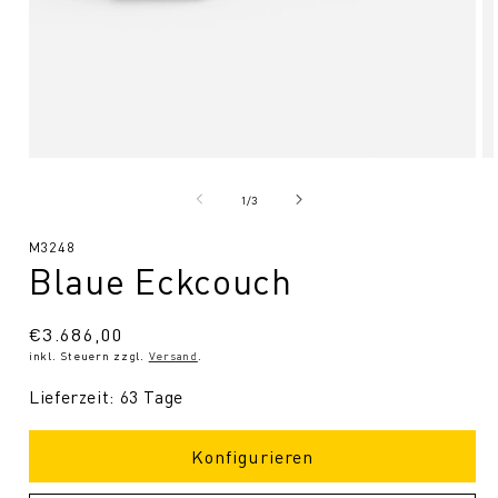
Medien
Me
1
2
in
in
von
1
/
3
Modal
Mo
öffnen
öf
SKU:
M3248
Blaue Eckcouch
Normaler
€3.686,00
inkl. Steuern zzgl.
Versand
.
Preis
Lieferzeit: 63 Tage
Konfigurieren