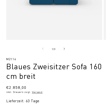
Medien
Me
1
2
in
in
von
1
/
3
Modal
Mo
öffnen
öf
SKU:
M2114
Blaues Zweisitzer Sofa 160
cm breit
Normaler
€2.858,00
inkl. Steuern zzgl.
Versand
.
Preis
Lieferzeit: 63 Tage