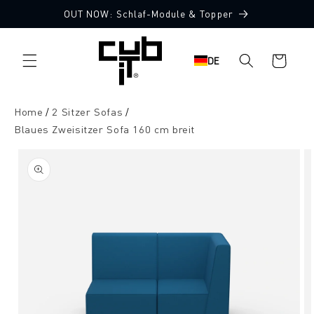
Direkt
OUT NOW: Schlaf-Module & Topper
zum
Made in Germany 🖤
Inhalt
Warenkorb
DE
Home
2 Sitzer Sofas
Blaues Zweisitzer Sofa 160 cm breit
oduktinformationen
ringen