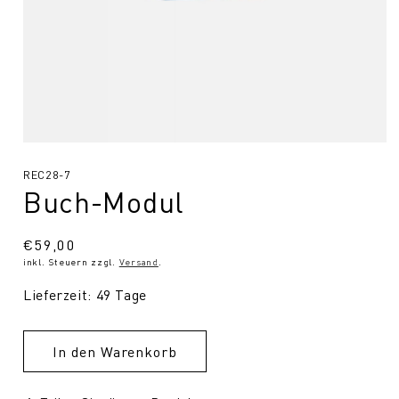
Medien
1
SKU:
REC28-7
in
Modal
Buch-Modul
öffnen
Normaler
€59,00
inkl. Steuern zzgl.
Versand
.
Preis
Lieferzeit: 49 Tage
In den Warenkorb