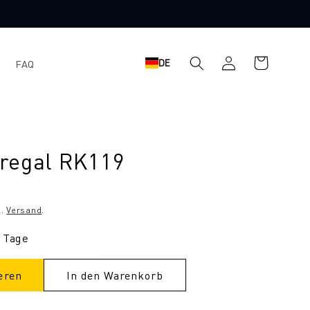
Einloggen
Warenkorb
DE
FAQ
regal RK119
l.
Versand
.
9 Tage
eren
In den Warenkorb