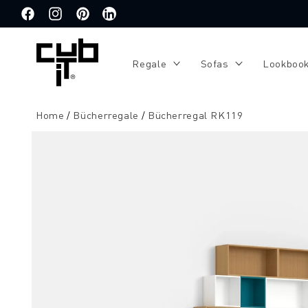
Direkt
zum
Facebook
Instagram
Pinterest
Translation
Inhalt
missing:
de.general.social.links.linkedin
Regale
Sofas
Lookboo
Home
Bücherregale
Bücherregal RK119
Zu
Produktinformationen
springen