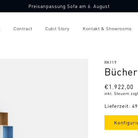
Preisanpassung Sofa am 6. August
k
Contract
Cubit Story
Kontakt & Showrooms
SKU:
RK119
Bücher
Normaler
€1.922,00
inkl. Steuern zzg
Preis
Lieferzeit: 4
Konfiguri