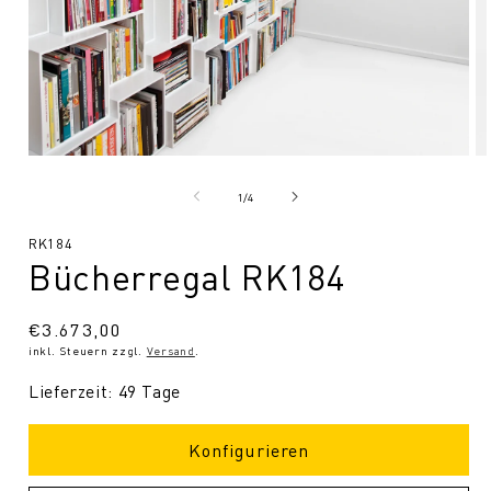
Medien
Me
1
2
in
in
von
1
/
4
Modal
Mo
öffnen
öf
SKU:
RK184
Bücherregal RK184
Normaler
€3.673,00
inkl. Steuern zzgl.
Versand
.
Preis
Lieferzeit: 49 Tage
Konfigurieren