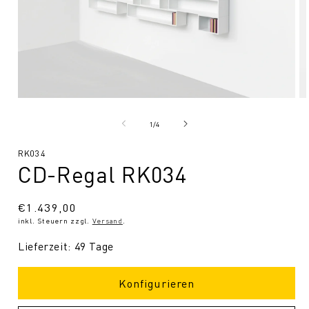
Medien
Me
1
2
in
in
von
1
/
4
Modal
Mo
öffnen
öf
SKU:
RK034
CD-Regal RK034
Normaler
€1.439,00
inkl. Steuern zzgl.
Versand
.
Preis
Lieferzeit: 49 Tage
Konfigurieren