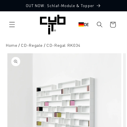
Direkt
OUT NOW: Schlaf-Module & Topper
zum
Inhalt
Warenkorb
DE
Home
CD-Regale
CD-Regal RK034
oduktinformationen
ringen