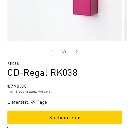
Medien
Me
1
2
in
in
von
1
/
4
Modal
Mo
öffnen
öf
SKU:
RK038
CD-Regal RK038
Normaler
€790,00
inkl. Steuern zzgl.
Versand
.
Preis
Lieferzeit: 49 Tage
Konfigurieren