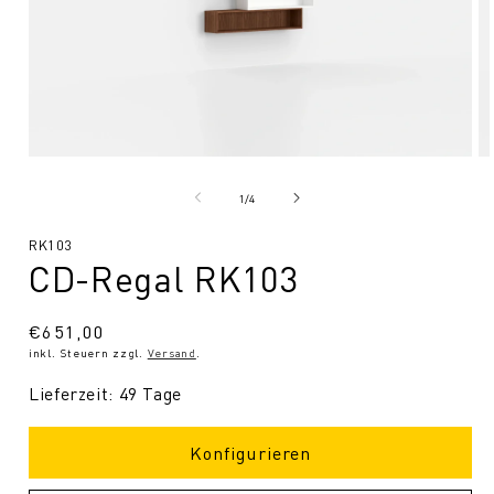
Medien
Me
1
2
in
in
von
1
/
4
Modal
Mo
öffnen
öf
SKU:
RK103
CD-Regal RK103
Normaler
€651,00
inkl. Steuern zzgl.
Versand
.
Preis
Lieferzeit: 49 Tage
Konfigurieren