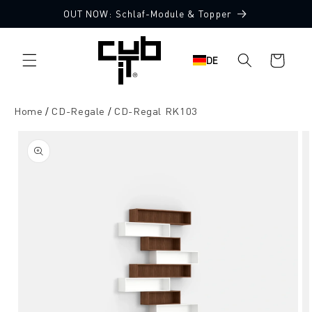
Direkt
OUT NOW: Schlaf-Module & Topper
zum
Inhalt
Warenkorb
DE
Home
CD-Regale
CD-Regal RK103
oduktinformationen
ringen