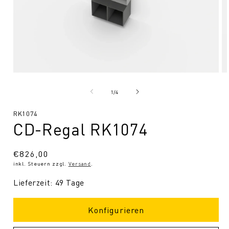
Medien
Me
1
2
in
in
von
1
/
4
Modal
Mo
öffnen
öf
SKU:
RK1074
CD-Regal RK1074
Normaler
€826,00
inkl. Steuern zzgl.
Versand
.
Preis
Lieferzeit: 49 Tage
Konfigurieren