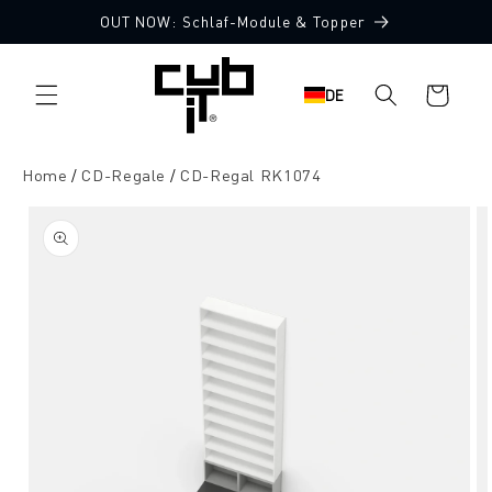
Direkt
OUT NOW: Schlaf-Module & Topper
zum
Inhalt
Warenkorb
DE
Home
CD-Regale
CD-Regal RK1074
oduktinformationen
ringen