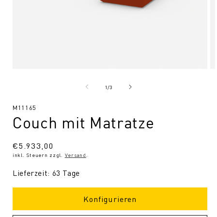
Medien
Me
1
2
in
in
von
1
/
3
Modal
Mo
öffnen
öf
SKU:
M11165
Couch mit Matratze
Normaler
€5.933,00
inkl. Steuern zzgl.
Versand
.
Preis
Lieferzeit: 63 Tage
Konfigurieren