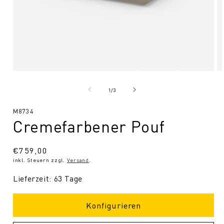
Medien
Me
1
2
in
in
von
1
/
3
Modal
Mo
öffnen
öf
SKU:
M8734
Cremefarbener Pouf
Normaler
€759,00
inkl. Steuern zzgl.
Versand
.
Preis
Lieferzeit: 63 Tage
Konfigurieren