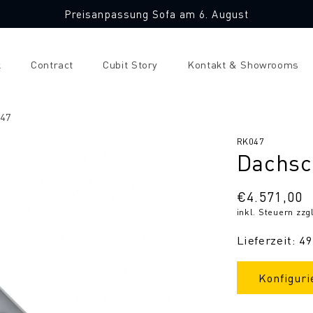
Preisanpassung Sofa am 6. August
k
Contract
Cubit Story
Kontakt & Showrooms
047
SKU:
RK047
Dachsc
Normaler
€4.571,00
inkl. Steuern zzg
Preis
Lieferzeit: 4
Konfiguri