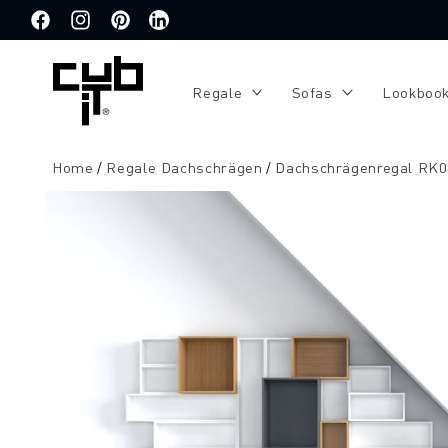
Direkt
zum
Facebook
Instagram
Pinterest
Translation
Inhalt
missing:
de.general.social.links.linkedin
Regale
Sofas
Lookboo
Home
Regale Dachschrägen
Dachschrägenregal RK
Zu
Produktinformationen
springen