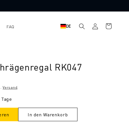
Warenkorb
Einloggen
DE
FAQ
hrägenregal RK047
l.
Versand
.
9 Tage
eren
In den Warenkorb