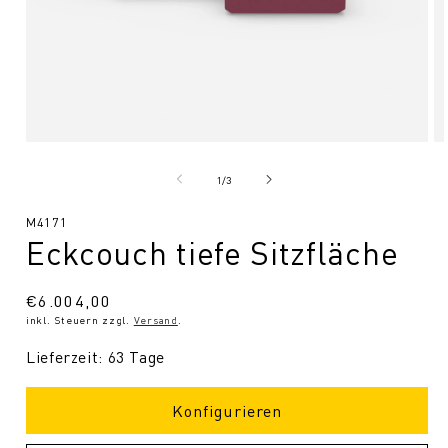
Medien
Me
1
2
in
in
von
1
/
3
Modal
Mo
öffnen
öf
SKU:
M4171
Eckcouch tiefe Sitzfläche
Normaler
€6.004,00
inkl. Steuern zzgl.
Versand
.
Preis
Lieferzeit: 63 Tage
Konfigurieren