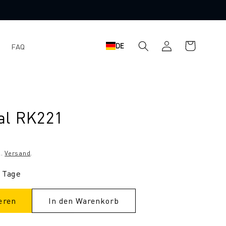
Einloggen
Warenkorb
DE
FAQ
al RK221
l.
Versand
.
9 Tage
eren
In den Warenkorb