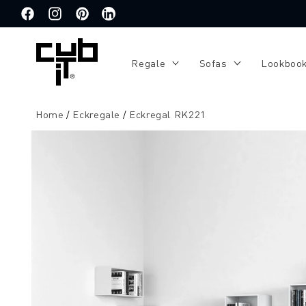
Direkt
zum
Facebook
Instagram
Pinterest
Translation
Inhalt
missing:
de.general.social.links.linkedin
Regale
Sofas
Lookboo
Home
Eckregale
Eckregal RK221
Zu
Produktinformationen
springen