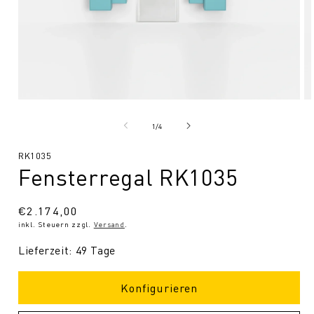
Medien
Me
1
2
in
in
von
1
/
4
Modal
Mo
öffnen
öf
SKU:
RK1035
Fensterregal RK1035
Normaler
€2.174,00
inkl. Steuern zzgl.
Versand
.
Preis
Lieferzeit: 49 Tage
Konfigurieren