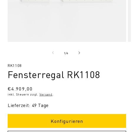
Medien
Me
1
2
in
in
von
1
/
4
Modal
Mo
öffnen
öf
SKU:
RK1108
Fensterregal RK1108
Normaler
€4.909,00
inkl. Steuern zzgl.
Versand
.
Preis
Lieferzeit: 49 Tage
Konfigurieren