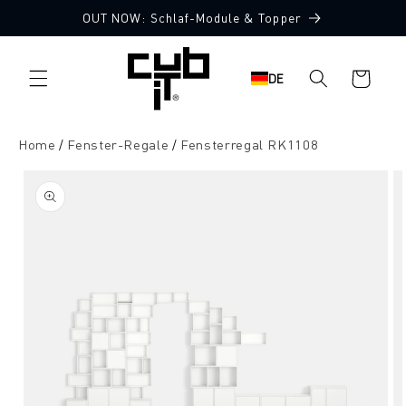
Direkt
OUT NOW: Schlaf-Module & Topper
zum
Inhalt
Warenkorb
DE
Home
Fenster-Regale
Fensterregal RK1108
oduktinformationen
ringen