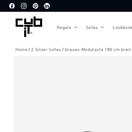
Direkt
zum
Facebook
Instagram
Pinterest
Translation
Inhalt
missing:
de.general.social.links.linkedin
Regale
Sofas
Lookboo
Home
2 Sitzer Sofas
Graues Modulsofa 180 cm breit
Zu
Produktinformationen
springen