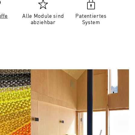
offe
Alle Module sind
Patentiertes
abziehbar
System