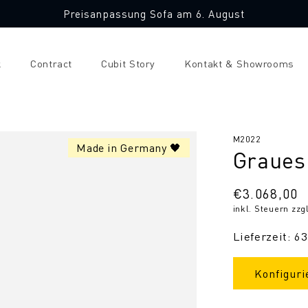
Preisanpassung Sofa am 6. August
k
Contract
Cubit Story
Kontakt & Showrooms
SKU:
M2022
Made in Germany 🖤
Graues
Normaler
€3.068,00
inkl. Steuern zzg
Preis
Lieferzeit: 6
Konfiguri