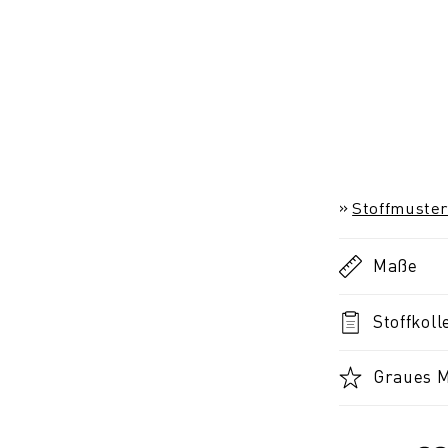
Stoffmuster
Maße
Stoffkoll
Graues M