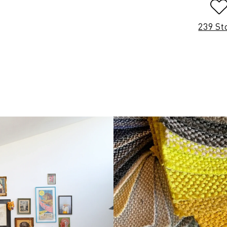
239 St