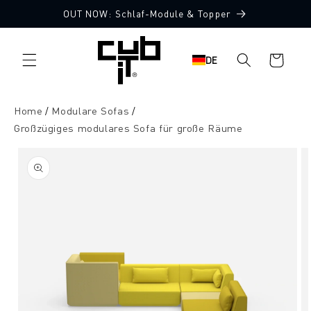
Direkt
OUT NOW: Schlaf-Module & Topper
zum
Made in Germany 🖤
Inhalt
Warenkorb
DE
Home
Modulare Sofas
Großzügiges modulares Sofa für große Räume
oduktinformationen
ringen