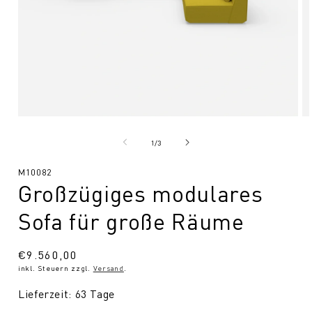
Medien
Me
1
2
in
in
von
1
/
3
Modal
Mo
öffnen
öf
SKU:
M10082
Großzügiges modulares
Sofa für große Räume
Normaler
€9.560,00
inkl. Steuern zzgl.
Versand
.
Preis
Lieferzeit: 63 Tage