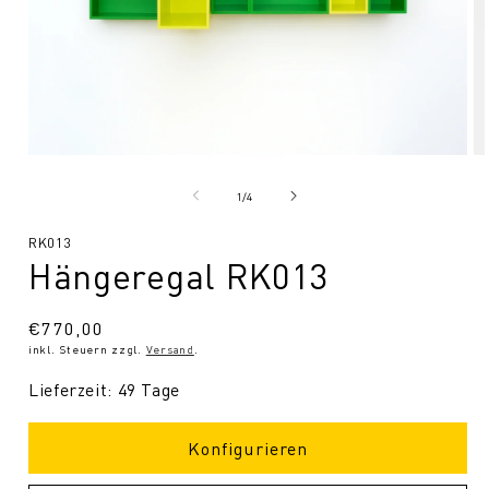
Medien
Me
1
2
in
in
von
1
/
4
Modal
Mo
öffnen
öf
SKU:
RK013
Hängeregal RK013
Normaler
€770,00
inkl. Steuern zzgl.
Versand
.
Preis
Lieferzeit: 49 Tage
Konfigurieren