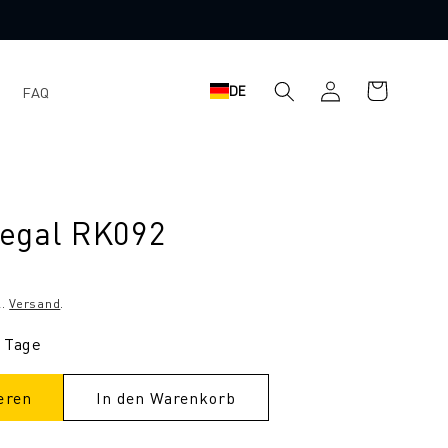
Einloggen
Warenkorb
DE
FAQ
egal RK092
l.
Versand
.
9 Tage
eren
In den Warenkorb