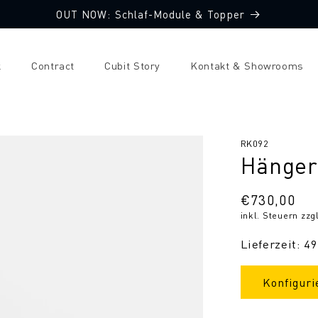
OUT NOW: Schlaf-Module & Topper
k
Contract
Cubit Story
Kontakt & Showrooms
SKU:
RK092
Hänger
Normaler
€730,00
inkl. Steuern zzg
Preis
Lieferzeit: 4
Konfiguri