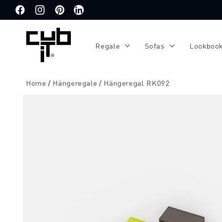
Direkt
zum
Facebook
Instagram
Pinterest
Translation
Inhalt
missing:
de.general.social.links.linkedin
Regale
Sofas
Lookboo
Home
Hängeregale
Hängeregal RK092
Zu
Produktinformationen
springen