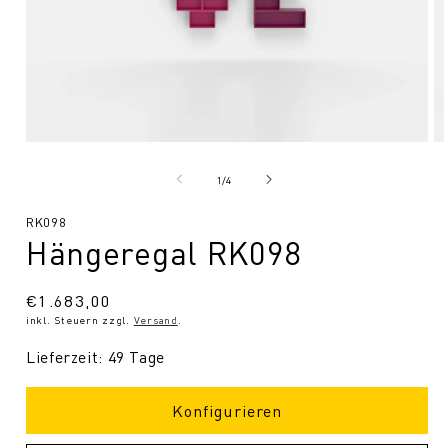
Medien
Me
1
2
in
in
von
1
/
4
Modal
Mo
öffnen
öf
SKU:
RK098
Hängeregal RK098
Normaler
€1.683,00
inkl. Steuern zzgl.
Versand
.
Preis
Lieferzeit: 49 Tage
Konfigurieren