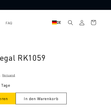
Warenkorb
Einloggen
DE
FAQ
egal RK1059
l.
Versand
.
9 Tage
eren
In den Warenkorb