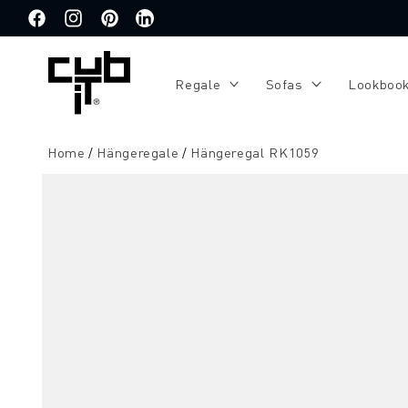
Direkt
zum
Facebook
Instagram
Pinterest
Translation
Inhalt
missing:
de.general.social.links.linkedin
Regale
Sofas
Lookboo
Home
Hängeregale
Hängeregal RK1059
Zu
Produktinformationen
springen