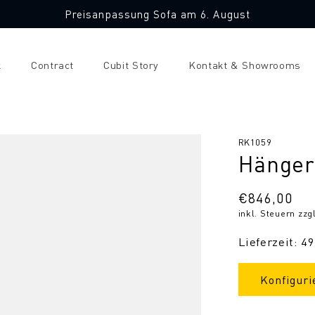
Preisanpassung Sofa am 6. August
k
Contract
Cubit Story
Kontakt & Showrooms
SKU:
RK1059
Hänger
Normaler
€846,00
inkl. Steuern zzg
Preis
Lieferzeit: 4
Konfiguri