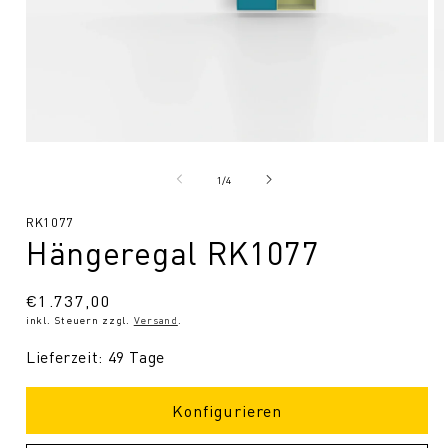
Medien
Me
1
2
in
in
von
1
/
4
Modal
Mo
öffnen
öf
SKU:
RK1077
Hängeregal RK1077
Normaler
€1.737,00
inkl. Steuern zzgl.
Versand
.
Preis
Lieferzeit: 49 Tage
Konfigurieren