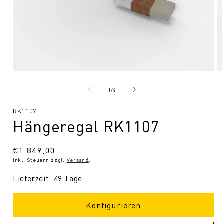
Medien
Me
1
2
in
in
von
1
/
4
Modal
Mo
öffnen
öf
SKU:
RK1107
Hängeregal RK1107
Normaler
€1.849,00
inkl. Steuern zzgl.
Versand
.
Preis
Lieferzeit: 49 Tage
Konfigurieren