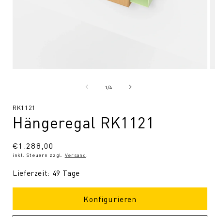
Medien
Me
1
2
in
in
von
1
/
4
Modal
Mo
öffnen
öf
SKU:
RK1121
Hängeregal RK1121
Normaler
€1.288,00
inkl. Steuern zzgl.
Versand
.
Preis
Lieferzeit: 49 Tage
Konfigurieren