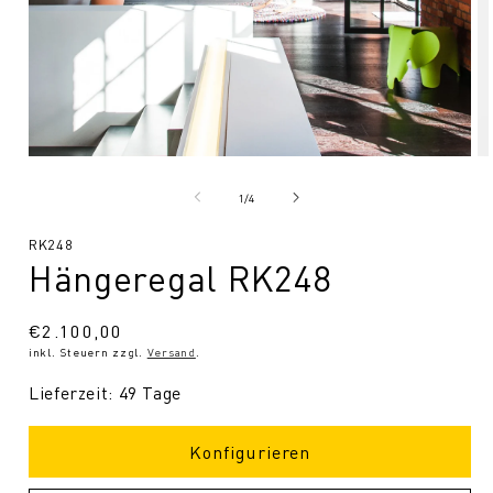
Medien
Me
1
2
in
in
von
1
/
4
Modal
Mo
öffnen
öf
SKU:
RK248
Hängeregal RK248
Normaler
€2.100,00
inkl. Steuern zzgl.
Versand
.
Preis
Lieferzeit: 49 Tage
Konfigurieren