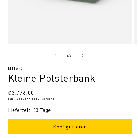
Medien
Me
1
2
in
in
von
1
/
3
Modal
Mo
öffnen
öf
SKU:
M11622
Kleine Polsterbank
Normaler
€3.776,00
inkl. Steuern zzgl.
Versand
.
Preis
Lieferzeit: 63 Tage
Konfigurieren