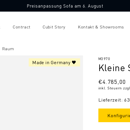
Preisanpassung Sofa am 6. August
k
Contract
Cubit Story
Kontakt & Showrooms
en Raum
SKU:
M3970
Made in Germany 🖤
Kleine
Normaler
€4.785,00
inkl. Steuern zzg
Preis
Lieferzeit: 6
Konfiguri