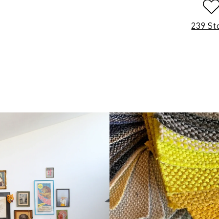
239 St