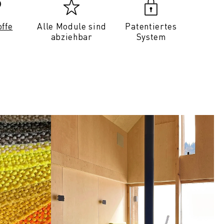
offe
Alle Module sind
Patentiertes
abziehbar
System