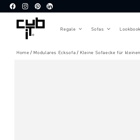
Direkt
zum
Facebook
Instagram
Pinterest
Translation
Inhalt
missing:
de.general.social.links.linkedin
Regale
Sofas
Lookboo
Home
Modulares Ecksofa
Kleine Sofaecke für klein
Zu
Produktinformationen
springen