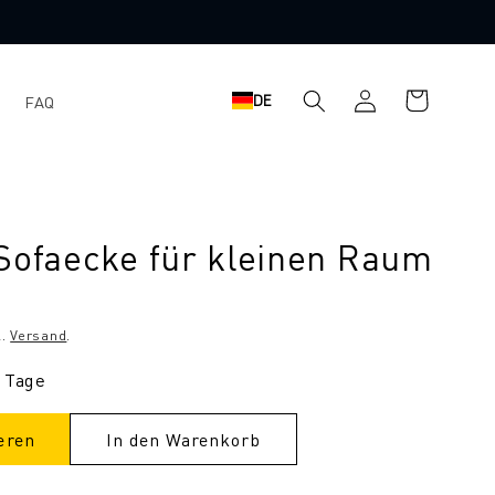
Einloggen
Warenkorb
DE
FAQ
 Sofaecke für kleinen Raum
l.
Versand
.
3 Tage
eren
In den Warenkorb