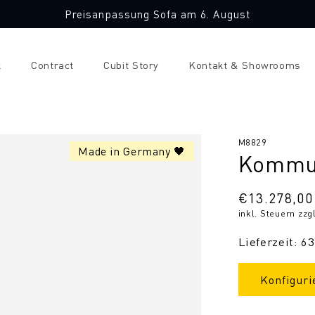
Preisanpassung Sofa am 6. August
k
Contract
Cubit Story
Kontakt & Showrooms
SKU:
M8829
Made in Germany 🖤
Kommun
Normaler
€13.278,00
inkl. Steuern zzg
Preis
Lieferzeit: 6
Konfiguri