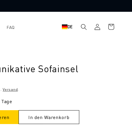
Einloggen
Warenkorb
DE
FAQ
ikative Sofainsel
l.
Versand
.
3 Tage
eren
In den Warenkorb