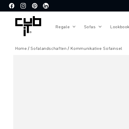
Direkt
zum
Facebook
Instagram
Pinterest
Translation
Inhalt
missing:
de.general.social.links.linkedin
Regale
Sofas
Lookboo
Home
Sofalandschaften
Kommunikative Sofainsel
Zu
Produktinformationen
springen