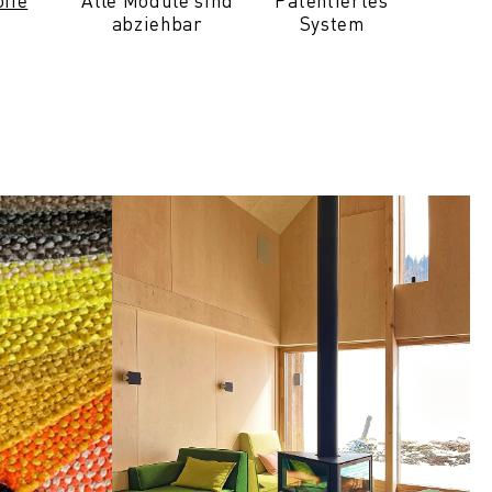
offe
Alle Module sind
Patentiertes
abziehbar
System