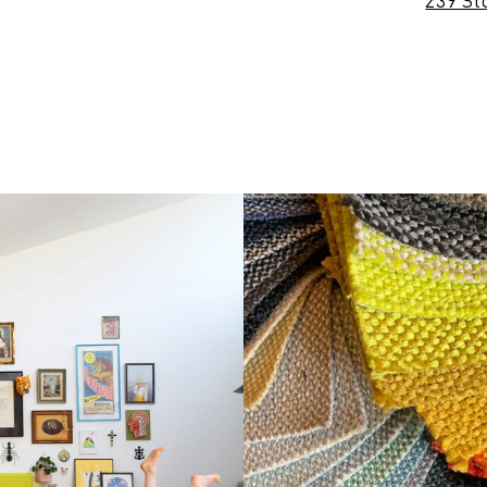
239 St