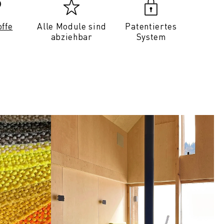
offe
Alle Module sind
Patentiertes
abziehbar
System