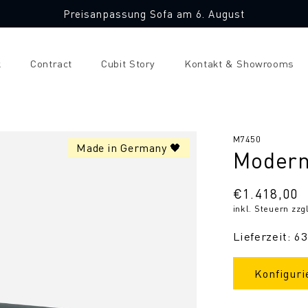
Preisanpassung Sofa am 6. August
k
Contract
Cubit Story
Kontakt & Showrooms
SKU:
M7450
Made in Germany 🖤
Modern
Normaler
€1.418,00
inkl. Steuern zzg
Preis
Lieferzeit: 6
Konfiguri