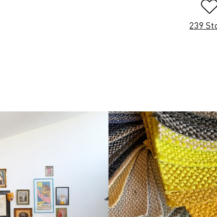
239 St