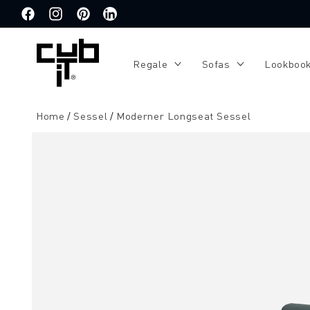
Direkt
zum
Facebook
Instagram
Pinterest
Translation
Inhalt
missing:
de.general.social.links.linkedin
Regale
Sofas
Lookboo
Home
Sessel
Moderner Longseat Sessel
Zu
Produktinformationen
springen