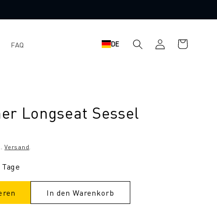
Warenkorb
Einloggen
DE
FAQ
er Longseat Sessel
l.
Versand
.
3 Tage
eren
In den Warenkorb