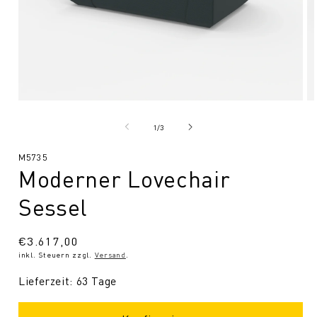
Medien
Me
1
2
in
in
von
1
/
3
Modal
Mo
öffnen
öf
SKU:
M5735
Moderner Lovechair
Sessel
Normaler
€3.617,00
inkl. Steuern zzgl.
Versand
.
Preis
Lieferzeit: 63 Tage