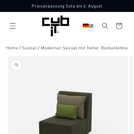
Direkt
Preisanpassung Sofa am 6. August
zum
Made in Germany 🖤
Inhalt
Warenkorb
DE
Home
Sessel
Moderner Sessel mit hoher Rückenlehne
oduktinformationen
ringen