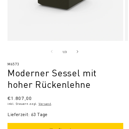
Medien
Me
1
2
in
in
von
1
/
3
Modal
Mo
öffnen
öf
SKU:
M6573
Moderner Sessel mit
hoher Rückenlehne
Normaler
€1.807,00
inkl. Steuern zzgl.
Versand
.
Preis
Lieferzeit: 63 Tage