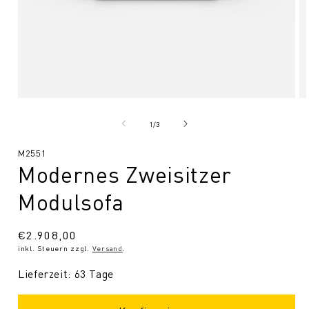
Medien
Me
1
2
in
in
von
1
/
3
Modal
Mo
öffnen
öf
SKU:
M2551
Modernes Zweisitzer
Modulsofa
Normaler
€2.908,00
inkl. Steuern zzgl.
Versand
.
Preis
Lieferzeit: 63 Tage