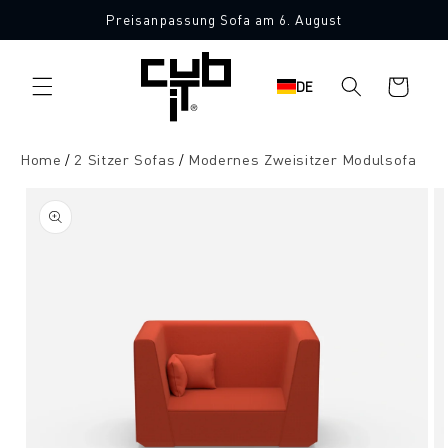
Direkt
Preisanpassung Sofa am 6. August
zum
Made in Germany 🖤
Inhalt
Warenkorb
DE
Home
2 Sitzer Sofas
Modernes Zweisitzer Modulsofa
oduktinformationen
ringen