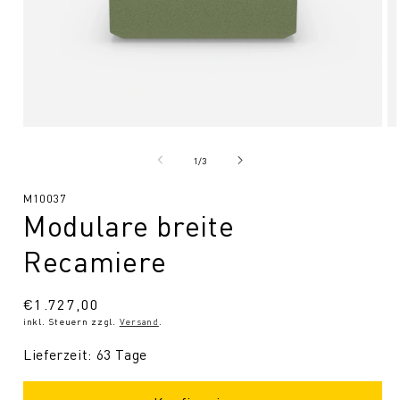
Medien
Me
1
2
in
in
von
1
/
3
Modal
Mo
öffnen
öf
SKU:
M10037
Modulare breite
Recamiere
Normaler
€1.727,00
inkl. Steuern zzgl.
Versand
.
Preis
Lieferzeit: 63 Tage